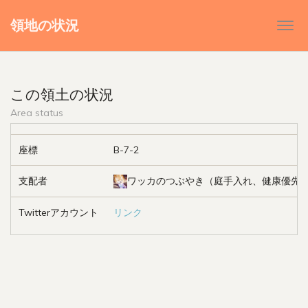
領地の状況
Togg
navi
この領土の状況
Area status
座標
B-7-2
支配者
ワッカのつぶやき（庭手入れ、健康優先
Twitterアカウント
リンク